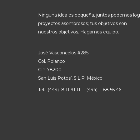
Ninguna idea es pequeña, juntos podemos log
proyectos asombrosos; tus objetivos son
nuestros objetivos. Hagamos equipo.
José Vasconcelos #285
Col. Polanco
CP. 78200
San Luis Potosí, S.L.P. México
Tel. (444) 8 11 91 11 – (444) 1 68 56 46