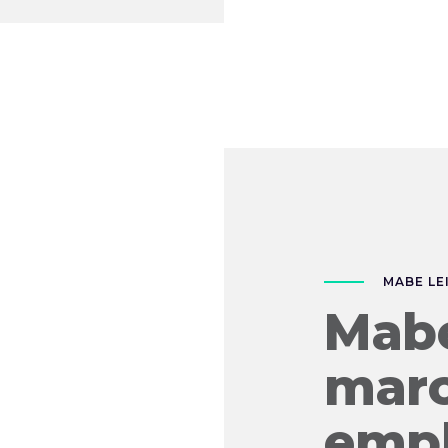
MABE LE
Mabe
mar
empl