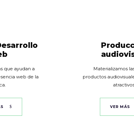
esarrollo
Producc
eb
audiovi
s que ayudan a
Materializamos la
resencia web de la
productos audiovisuale
ca.
atractivos
ÁS
VER MÁS