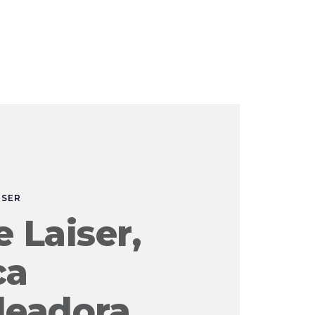
ISER
 Laiser,
ca
eadora