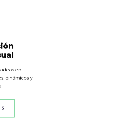
ión
sual
s ideas en
s, dinámicos y
.