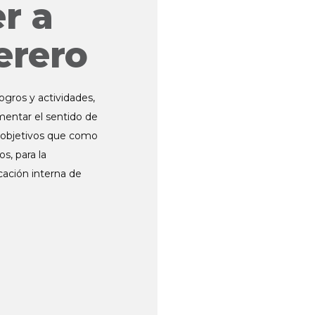
r a
erero
logros y actividades,
mentar el sentido de
s objetivos que como
s, para la
ación interna de