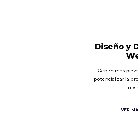
Diseño y D
W
Generamos pieza
potencializar la p
mar
VER M